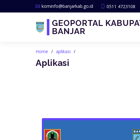
kominfo@banjarkab.go.id
0511 4723108
GEOPORTAL KABUP
BANJAR
Home
aplikasi
Aplikasi